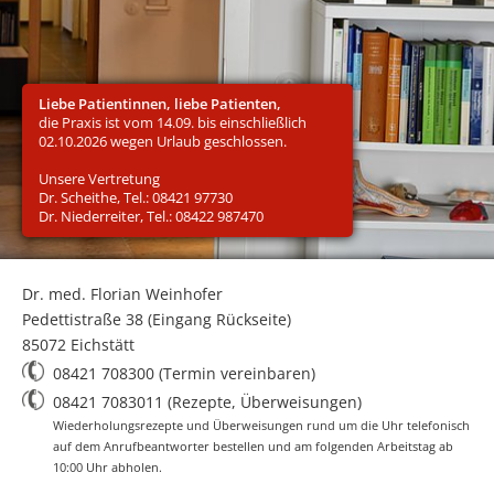
Liebe Patientinnen, liebe Patienten,
die Praxis ist vom 14.09. bis einschließlich
02.10.2026 wegen Urlaub geschlossen.
Unsere Vertretung
Dr. Scheithe, Tel.: 08421 97730
Dr. Niederreiter, Tel.: 08422 987470
Dr. med. Florian Weinhofer
Pedettistraße 38 (Eingang Rückseite)
85072 Eichstätt
08421 708300 (Termin vereinbaren)
08421 7083011 (Rezepte, Überweisungen)
Wiederholungsrezepte und Überweisungen rund um die Uhr telefonisch
auf dem Anrufbeantworter bestellen und am folgenden Arbeitstag ab
10:00 Uhr abholen.